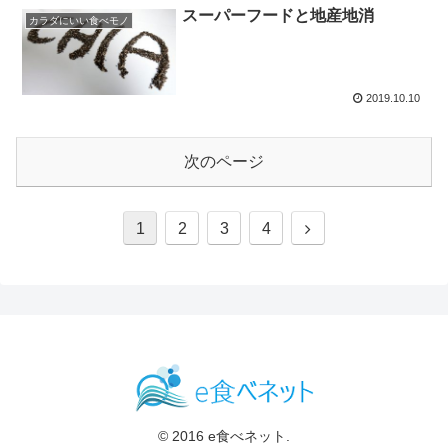
スーパーフードと地産地消
カラダにいい食べモノ
2019.10.10
次のページ
次
1
2
3
4
へ
© 2016 e食べネット.