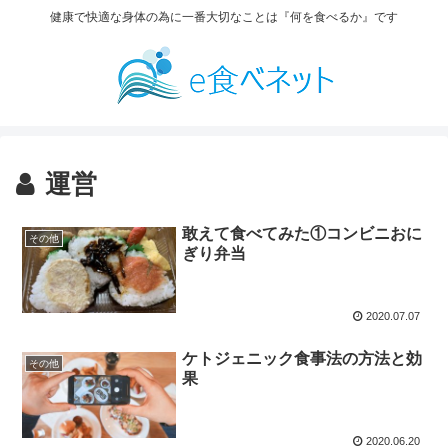
健康で快適な身体の為に一番大切なことは『何を食べるか』です
運営
敢えて食べてみた①コンビニおに
その他
ぎり弁当
2020.07.07
ケトジェニック食事法の方法と効
その他
果
2020.06.20