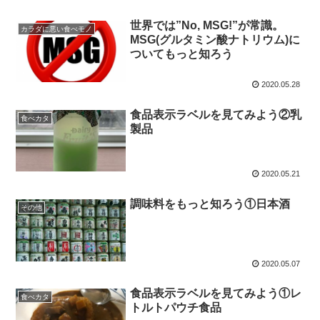
世界では”No, MSG!”が常識。
カラダに悪い食べモノ
MSG(グルタミン酸ナトリウム)に
ついてもっと知ろう
2020.05.28
食品表示ラベルを見てみよう②乳
食べカタ
製品
2020.05.21
調味料をもっと知ろう①日本酒
その他
2020.05.07
食品表示ラベルを見てみよう①レ
食べカタ
トルトパウチ食品