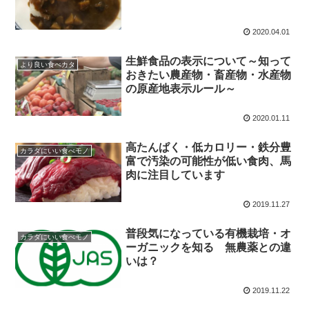
2020.04.01
生鮮食品の表示について～知って
より良い食べカタ
おきたい農産物・畜産物・水産物
の原産地表示ルール～
2020.01.11
高たんぱく・低カロリー・鉄分豊
カラダにいい食べモノ
富で汚染の可能性が低い食肉、馬
肉に注目しています
2019.11.27
普段気になっている有機栽培・オ
カラダにいい食べモノ
ーガニックを知る 無農薬との違
いは？
2019.11.22